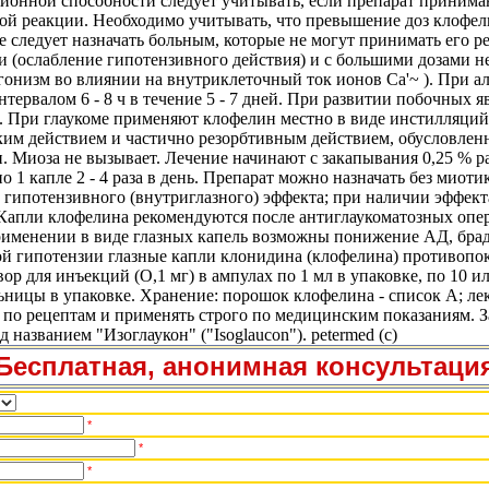
ционной способности следует учитывать, если препарат прини
кой реакции. Необходимо учитывать, что превышение доз клофе
е следует назначать больным, которые не могут принимать его р
и (ослабление гипотензивного действия) и с большими дозами н
гонизм во влиянии на внутриклеточный ток ионов Са'~ ). При 
с интервалом 6 - 8 ч в течение 5 - 7 дней. При развитии побочны
ют. При глаукоме применяют клофелин местно в виде инстилляц
им действием и частично резорбтивным действием, обусловлен
. Миоза не вызывает. Лечение начинают с закапывания 0,25 % р
1 капле 2 - 4 раза в день. Препарат можно назначать без миоти
гипотензивного (внутриглазного) эффекта; при наличии эффект
т. Капли клофелина рекомендуются после антиглаукоматозных оп
рименении в виде глазных капель возможны понижение АД, бради
й гипотензии глазные капли клонидина (клофелина) противопока
твор для инъекций (О,1 мг) в ампулах по 1 мл в упаковке, по 10 
ьницы в упаковке. Хранение: порошок клофелина - список А; ле
 по рецептам и применять строго по медицинским показаниям. З
 названием "Изоглаукон" ("Isoglaucon"). petermed (c)
Бесплатная, анонимная консультаци
*
*
*