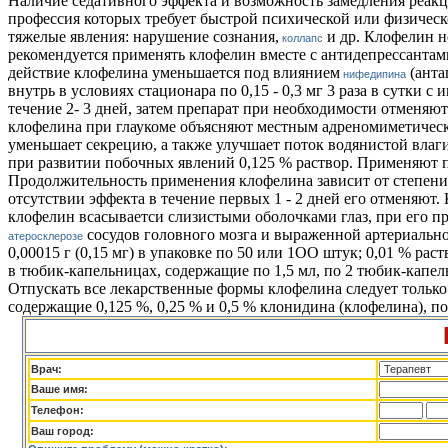
Наличие седативного эффекта и возможность замедления реак
профессия которых требует быстрой психической или физичес
тяжелые явления: нарушение сознания,
и др. Клофелин н
коллапс
рекомендуется применять клофелин вместе с антидепрессантам
действие клофелина уменьшается под влиянием
(анта
нифедипина
внутрь в условиях стационара по 0,15 - 0,3 мг 3 раза в сутки 
течение 2- 3 дней, затем препарат при необходимости отменя
клофелина при глаукоме объясняют местным адреномиметическ
уменьшает секрецию, а также улучшает поток водянистой влаги
при развитии побочных явлений 0,125 % раствор. Применяют по 
Продолжительность применения клофелина зависит от степени 
отсутствии эффекта в течение первых 1 - 2 дней его отменяю
клофелин всасываетси слизистыми оболочками глаз, при его п
сосудов головного мозга и выраженной артериально
атеросклерозе
0,00015 г (0,15 мг) в упаковке по 50 или 1ОО штук; 0,01 % рас
в тюбик-капельницах, содержащие по 1,5 мл, по 2 тюбик-капел
Отпускать все лекарственные формы клофелина следует только
содержащие 0,125 %, 0,25 % и 0,5 % клонидина (клофелина), под
Врач:
Ваше имя:
Телефон:
Ваш город: