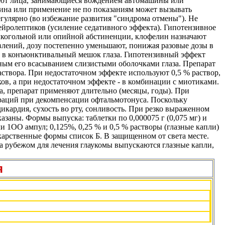
мают лица, занимающиеся вождением автомашины или
лина или применение не по показаниям может вызывать
егулярно (во избежание развития "синдрома отмены"). Не
ейролептиков (усиление седативного эффекта). Гипотензивное
алкогольной или опийной абстиненции, клофелин назначают
х явлений, дозу постепенно уменьшают, понижая разовые дозы в
ий в конъюнктивальный мешок глаза. Гипотензивный эффект
ным его всасыванием слизистыми оболочками глаза. Препарат
аствора. При недостаточном эффекте используют 0,5 % раствор,
ков, а при недостаточном эффекте - в комбинации с миотиками.
а, препарат применяют длительно (месяцы, годы). При
ераций при декомпенсации офтальмотонуса. Поскольку
кардия, сухость во рту, сонливость. При резко выраженном
заны. Формы выпуска: таблетки по 0,000075 г (0,075 мг) и
или 1ОО ампул; 0,125%, 0,25 % и 0,5 % растворы (глазные капли)
карственные формы список Б. В защищенном от света месте.
а рубежом для лечения глаукомы выпускаются глазные капли,
я