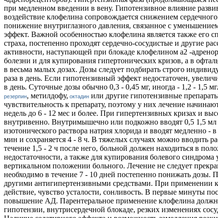
при медленном введении в вену. Гипотензивное влияние развива
воздействие клофелина сопровождается снижением сердечного 
понижение внутриглазного давления, связанное с уменьшение
эффект. Важной особенностью клофелина является также его с
страха, постепенно проходят сердечно-сосудистые и другие ра
активности, наступающей при блокаде клофелином a2 -адрено
болезни и для купирования гипертонических кризов, а в офта
в весьма малых дозах. Дозы следует подбирать строго индивиду
раза в день. Если гипотензивный эффект недостаточен, увеличива
в день. Суточные дозы обычно 0,3 - 0,45 мг, иногда - 1,2 - 1,5
, метилдофу,
или другие гипотензивные препараты.
резерпин
октадин
чувствительность к препарату, поэтому у них лечение начинают
недель до 6 - 12 мес и более. При гипертензивных кризах и в
внутривенно. Внутримышечно или подкожно вводят 0,5 1,5 мл О,
изотонического раствора натрия хлорида и вводят медленно - в 
мин и сохраняется 4 - 8 ч. В тяжелых случаях можно вводить ра
течение 1,5 - 2 ч после него, больной должен находиться в п
недостаточности, а также для купирования болевого синдрома
вертикальном положении больного. Лечение не следует прекра
необходимо в течение 7 - 10 дней постепенно понижать дозы. 
другими антигипертензивными средствами. При применении кло
действие, чувство усталости, сонливость. В первые минуты по
повышение АД. Парентеральное применение клофелина должно 
гипотензии, внутрисердечной блокаде, резких изменениях сос