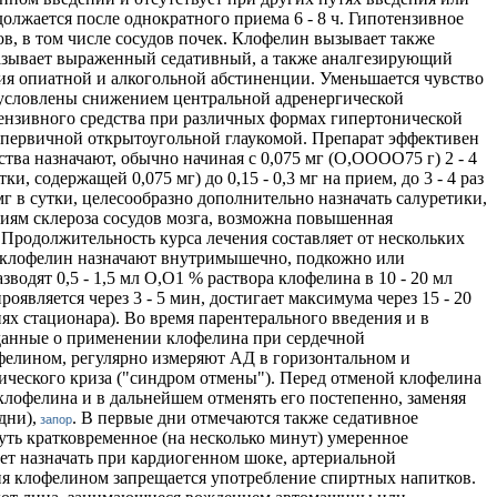
должается после однократного приема 6 - 8 ч. Гипотензивное
, в том числе сосудов почек. Клофелин вызывает также
казывает выраженный седативный, а также аналгезирующий
ия опиатной и алкогольной абстиненции. Уменьшается чувство
 обусловлены снижением центральной адренергической
ензивного средства при различных формах гипертонической
х первичной открытоугольной глаукомой. Препарат эффективен
тва назначают, обычно начиная с 0,075 мг (О,ОООО75 г) 2 - 4
и, содержащей 0,075 мг) до 0,15 - 0,3 мг на прием, до 3 - 4 раз
6 мг в сутки, целесообразно дополнительно назначать салуретики,
ниям склероза сосудов мозга, возможна повышенная
г. Продолжительность курса лечения составляет от нескольких
та, клофелин назначают внутримышечно, подкожно или
водят 0,5 - 1,5 мл О,О1 % раствора клофелина в 10 - 20 мл
оявляется через 3 - 5 мин, достигает максимума через 15 - 20
виях стационара). Во время парентерального введения и в
я данные о применении клофелина при сердечной
офелином, регулярно измеряют АД в горизонтальном и
нического криза ("синдром отмены"). Перед отменой клофелина
клофелина и в дальнейшем отменять его постепенно, заменяя
дни),
. В первые дни отмечаются также седативное
запор
уть кратковременное (на несколько минут) умеренное
ет назначать при кардиогенном шоке, артериальной
ния клофелином запрещается употребление спиртных напитков.