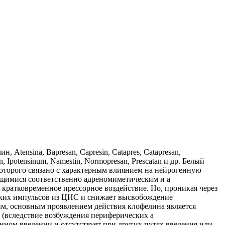
tensina, Bapresan, Capresin, Catapres, Catapresan,
yn, Ipotensinum, Namestin, Normopresan, Prescatan и др. Белый
которого связано с характерным влиянием на нейрогенную
ющимися соответственно адреномиметическим и a
кратковременное прессорное воздействие. Но, проникая через
ских импульсов из ЦНС и снижает высвобождение
тим, основным проявлением действия клофелина является
(вследствие возбуждения периферических a
нном введении и отсутствует при других путях введения или