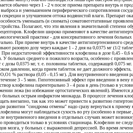
ется обычно через 1 - 2 ч после приема препарата внутрь и про
выброса и уменьшением периферического сопротивления сосудов
м секреции и улучшением оттока водянистой влаги. Препарат о
пособность уменьшать (и снимать) соматовегетативные проявлен
сстройства. Полагают, что эти явления в значительной степени
рецепторов. Клофелин широко применяют в качестве антигиперт
льмологической практике - для консервативного лечения больны
ально. При приеме внутрь в качестве антигипертензивного средс
ют разовую дозу через каждые 1 - 2 дня на 0,0375 мг (1/2 таблетк
 мг. При недостаточной эффективности клофелина в дозе 0,45 - 0,
 У больных среднего и пожилого возраста, особенно с проявле
 с дозы 0,0375 мг, т. е. половины таблетки, содержащей 0,075 м
ысоком давлении, когда прием таблеток не дает должного эффек
О1 % раствора (0,05 - 0,15 мг). Для внутривенного введения раз
течение 3 - 5 мин. Гипотензивный эффект при введении в вену пр
створ клофелина парентерально 3 - 4 раза в день (только в усло
оложении лежа (во избежание ортостатических явлений). Имеютс
 у больных острым инфарктом миокарда. В процессе лечения кл
щать внезапно, так как это может привести к развитию гиперто
При развитии "синдрома отмены" надо сразу вернуться к приему 
фелина могут наблюдаться сухость во рту (особенно в первые 
сле внутривенного введения в отдельных случаях может возникн
проводиться только в условиях стационара. Клофелин не следу
удов мозга, у больных с выраженной депрессией. Во время лече