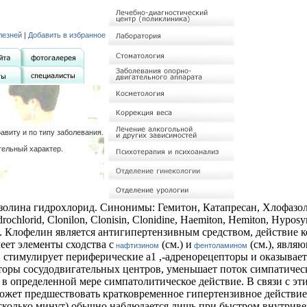
лезней
|
Добавить в избранное
виту и по типу заболевания.
тельный характер.
ина гидрохлорид. Синонимы: Гемитон, Катапресан, Хлофазолин, A
drochlorid, Clonilon, Clonisin, Clonidine, Haemiton, Hemiton, Hypos
е. Клофелин является антигипертензивным средством, действие 
еет элементы сходства с
(см.) и
(см.), явля
нафтизином
фентоламином
стимулирует периферические a1 ,-адренорецепторы и оказывает 
пторы сосудодвигательных центров, уменьшает поток симпатиче
 в определенной мере симпатолитическое действие. В связи с э
жет предшествовать кратковременное гипертензивное действие 
сколько минут) обычно наблюдается лишь при быстром внутриве