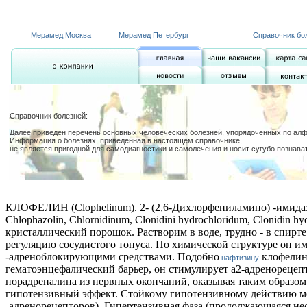
Мерамед Москва
Мерамед Петербург
Справочник бо
Справочник болезней:
Далее приведен перечень основных человеческих болезней, упорядоченных по алфа
Информация о болезнях, приведенная в настоящем справочнике,
не является пригодной для самодиагностики и самолечения и носит сугубо познава
КЛОФЕЛИН (Сlophelinum). 2- (2,6-Дихлорфениламино) -имидазол
Chlophazolin, Chlornidinum, Clonidini hydrochloridum, Clonidin hy
кристаллический порошок. Растворим в воде, трудно - в спирт
регуляцию сосудистого тонуса. По химической структуре он им
-адреноблокирующими средствами. Подобно
клофелин 
нафтизину
гематоэнцефалический барьер, он стимулирует a2-адренореце
норадреналина из нервных окончаний, оказывая таким образом
гипотензивный эффект. Стойкому гипотензивному действию мо
-адренорецепторов). Гипертензивная фаза (продолжающаяся не