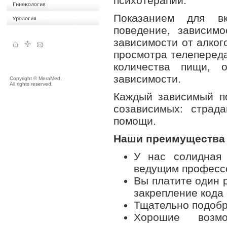
психотерапии.
Показанием для в
поведение, зависим
зависимости от алког
просмотра телепереда
количества пищи, 
зависимости.
Copyright © MeraMed.
All rights reserved.
Каждый зависимый п
созависимых: страд
помощи.
Наши преимущества
У нас солидная 
ведущим професс
Вы платите один р
закрепление кода 
Тщательно подоб
Хорошие возмо