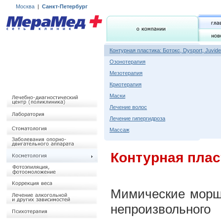
Москва
|
Санкт-Петербург
Контурная пластика: Ботокс, Dysport, Juvid
Озонотерапия
Мезотерапия
Криотерапия
Маски
Лечение волос
Лечение гипергидроза
Массаж
Контурная пласт
Мимические морщи
непроизвольног