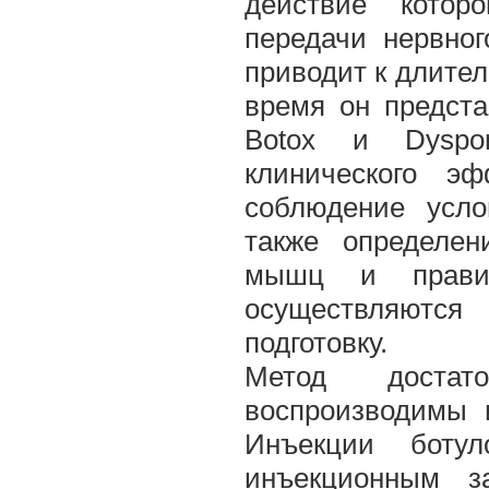
действие котор
передачи нервно
приводит к длите
время он предста
Botox и Dyspo
клинического э
соблюдение усло
также определен
мышц и правил
осуществляютс
подготовку.
Метод достат
воспроизводимы 
Инъекции боту
инъекционным з