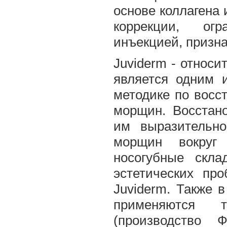
основе коллагена 
коррекции, ог
инъекцией, призн
Juviderm - относи
является одним 
методике по восс
морщин. Восстано
им выразительно
морщин вокруг 
носогубные скл
эстетических пр
Juviderm. Также 
применяются т
(производство Ф