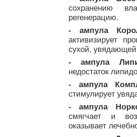
сохранению вла
регенерацию.
- ампула Коро
активизирует про
сухой, увядающей
- ампула Липи
недостаток липидо
- ампула Комп
стимулирует увяд
- ампула Норк
смягчает и во
оказывает лечебн