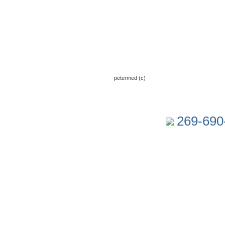
petermed (c)
269-690