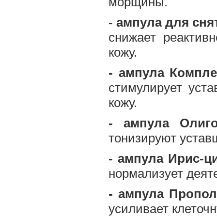
морщины.
- ампула для сн
снижает реактивн
кожу.
- ампула Компл
стимулирует уста
кожу.
- ампула Олиг
тонизируют устав
- ампула Ирис-ц
нормализует деят
- ампула Пропо
усиливает клеточ