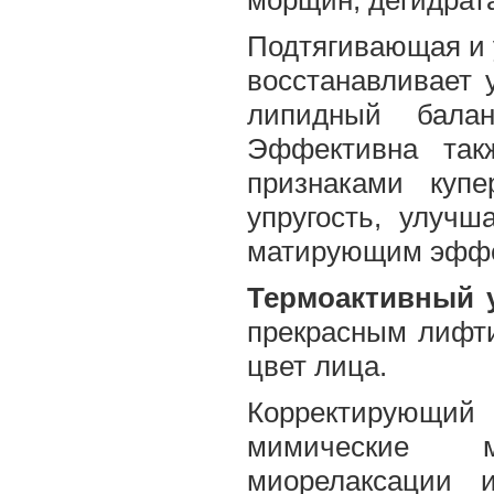
морщин, дегидрата
Подтягивающая и 
восстанавливает 
липидный бала
Эффективна так
признаками купе
упругость, улуч
матирующим эффе
Термоактивный 
прекрасным лифти
цвет лица.
Корректирующ
мимические м
миорелаксации 