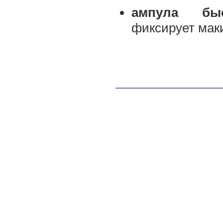
ампула быс
фиксирует маки