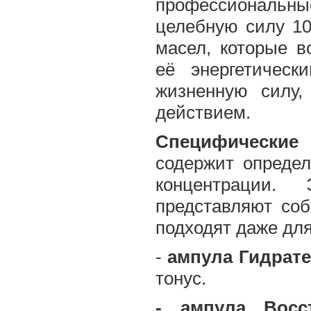
профессиональн
целебную силу 10
масел, которые в
её энергетическ
жизненную силу,
действием.
Специфически
содержит опреде
концентрации.
представляют соб
подходят даже для
-
ампула Гидрат
тонус.
- ампула Восс